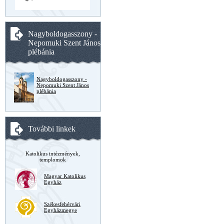
Nagyboldogasszony -
Nepomuki Szent János
plébánia
Nagyboldogasszony -
Nepomuki Szent János
plébánia
További linkek
Katolikus intézmények,
templomok
Magyar Katolikus
Egyház
Székesfehérvári
Egyházmegye