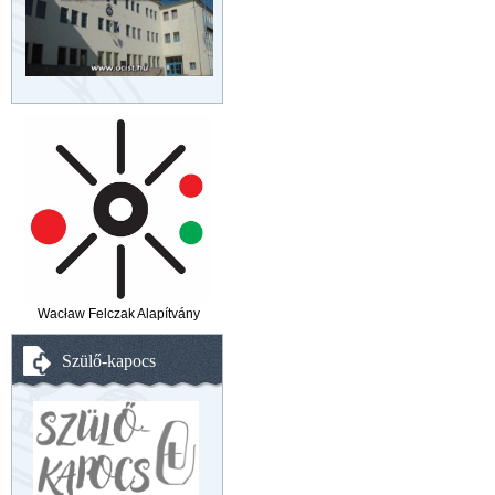
Wacław Felczak Alapítvány
Szülő-kapocs