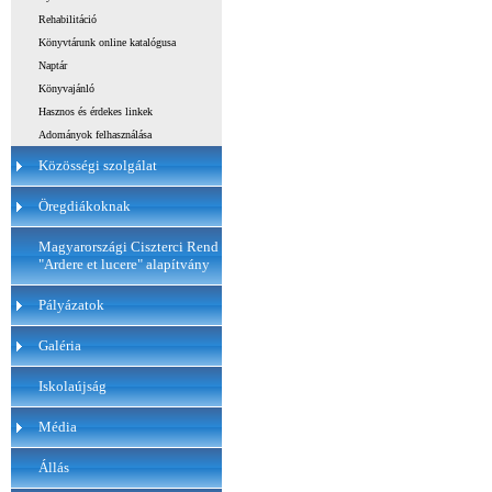
Rehabilitáció
Könyvtárunk online katalógusa
Naptár
Könyvajánló
Hasznos és érdekes linkek
Adományok felhasználása
Közösségi szolgálat
Öregdiákoknak
Magyarországi Ciszterci Rend
"Ardere et lucere" alapítvány
Pályázatok
Galéria
Iskolaújság
Média
Állás