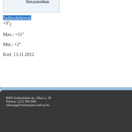
Napi evangélium
Székesfehérvár
+
9°
C
Max.:
+
11°
Min.:
+
2°
Ked, 13.11.2012
8000 Székesfehérvár, Jókai u. 20
Telefon: (22) 506 860
t
itkarsag@cisztergimn-szfvar.hu