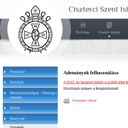
Ciszterci Szent I
Nyitólap
A tanév rendje
Fenntartó
Adományok felhasználása
Felvételi
A 2015. év farsangi bálján a szülők által 
Köszönjük szépen a felajánlásokat!
Munkaközösségek - Tantárgyi
oldalak
Nyomtatható változat
Hitélet
Könyvtár
Nyitvatartás