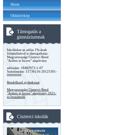
Hírek
Oldaltérkép
Támogatás a
gimnáziumnak
Iskolánkat az adója 1%-ának
felajánlásával is támogathatja:
Magyarországi Ciszterci Rend
"Ardere et lucere" alapítvány
adószám: 18482973-1-07
Számlaszám: 11736116-20125301-
00000000
Rendelkező nyilatkozat
Magyarországi Ciszterci Rend
"Ardere et lucere" alapítvány 2021-
es beszámoló
Ciszterci iskolák