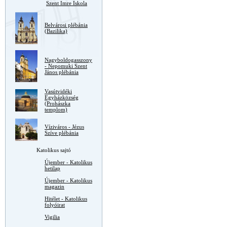
Szent Imre Iskola
Belvárosi plébánia
(Bazilika)
Nagyboldogasszony
- Nepomuki Szent
János plébánia
Vasútvidéki
Egyházközség
(Prohászka
templom)
Víziváros - Jézus
Szíve plébánia
Katolikus sajtó
Újember - Katolikus
hetilap
Újember - Katolikus
magazin
Hitélet - Katolikus
folyóirat
Vigilia