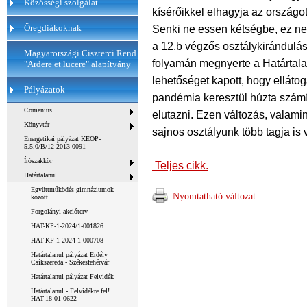
Közösségi szolgálat
kísérőikkel elhagyja az országot
Öregdiákoknak
Senki ne essen kétségbe, ez nem
a 12.b végzős osztálykirándulá
Magyarországi Ciszterci Rend
folyamán megnyerte a Határtala
"Ardere et lucere" alapítvány
lehetőséget kapott, hogy elláto
Pályázatok
pandémia keresztül húzta számít
Comenius
elutazni. Ezen változás, valamin
Könyvtár
sajnos osztályunk több tagja is
Energetikai pályázat KEOP-
5.5.0/B/12-2013-0091
Írószakkör
Teljes cikk.
Határtalanul
Együttműködés gimnáziumok
Nyomtatható változat
között
Forgolányi akcióterv
HAT-KP-1-2024/1-001826
HAT-KP-1-2024-1-000708
Határtalanul pályázat Erdély
Csíkszereda - Székesfehérvár
Határtalanul pályázat Felvidék
Határtalanul - Felvidékre fel!
HAT-18-01-0622