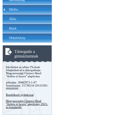
Média
Állás
Hírek
Oldaltérkép
Támogatás a
gimnáziumnak
Iskolánkat az adója 1%-ának
felajánlásával is támogathatja:
Magyarországi Ciszterci Rend
"Ardere et lucere" alapítvány
adószám: 18482973-1-07
Számlaszám: 11736116-20125301-
00000000
Rendelkező nyilatkozat
Magyarországi Ciszterci Rend
"Ardere et lucere" alapítvány 2021-
es beszámoló