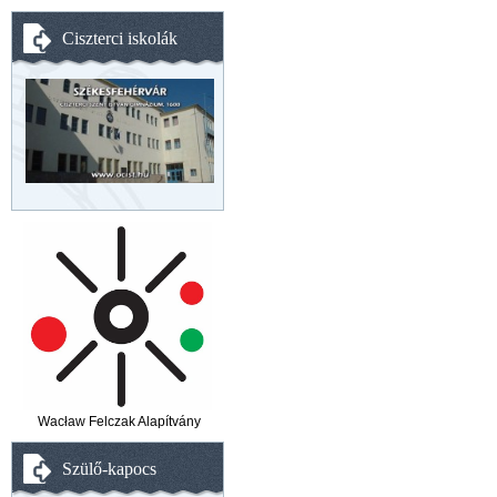
Ciszterci iskolák
Wacław Felczak Alapítvány
Szülő-kapocs