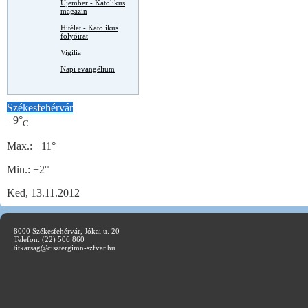
Újember - Katolikus
magazin
Hitélet - Katolikus
folyóirat
Vigilia
Napi evangélium
Székesfehérvár
+
9°
C
Max.:
+
11°
Min.:
+
2°
Ked, 13.11.2012
8000 Székesfehérvár, Jókai u. 20
Telefon: (22) 506 860
t
itkarsag@cisztergimn-szfvar.hu