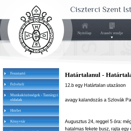
Ciszterci Szent I
Nyitólap
A tanév rendje
Fenntartó
Határtalanul - Határta
Felvételi
12.b egy Határtalan utazáson
Munkaközösségek - Tantárgyi
avagy kalandozás a Szlovák P
oldalak
Hitélet
Augusztus 24, reggel 5 óra: még
Könyvtár
hatalmas fekete busz, rajta egy 