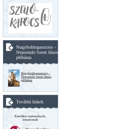
Nagyboldogasszony -
Nepomuki Szent János
plébánia
Nagyboldogasszony -
Nepomuki Szent János
plébánia
További linkek
Katolikus intézmények,
templomok