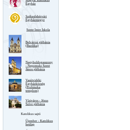
Magyar Katolikus
Egyház
Székesfehérvári
Egyházmegye
Szent Imre Iskola
Belvárosi plébánia
(Bazilika)
Nagyboldogasszony
- Nepomuki Szent
János plébánia
Vasútvidéki
Egyházközség
(Prohászka
templom)
Víziváros - Jézus
Szíve plébánia
Katolikus sajtó
Újember - Katolikus
hetilap