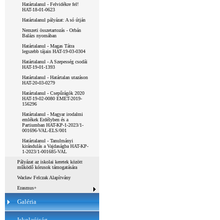
Határtalanul - Felvidékre fel!
HAT-18-01-0623
Határtalanul pályázat: A só útján
Nemzeti összetartozás - Orbán
Balázs nyomában
Határtalanul - Magas Tátra
legszebb tájain HAT-19-03-0304
Határtalanul - A Szepesség csodái
HAT-19-01-1393
Határtalanul - Határtalan utazáson
HAT-20-03-0279
Határtalanul - Csepűrágók 2020
HAT-19-02-0080 EMET-2019-
156296
Határtalanul - Magyar irodalmi
emlékek Erdélyben és a
Partiumban HAT-KP-1-2023/1-
001696-VAL-ELS/001
Határtalanul - Tanulmányi
kirándulás a Vajdaságba HAT-KP-
1-2023/1-001685-VAL
Pályázat az iskolai keretek között
működő kórusok támogatására
Wacław Felczak Alapítvány
Erasmus+
Galéria
Iskolaújság