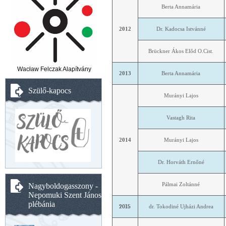
Berta Annamária
2012
Dr. Kadocsa Istvánné
Brückner Ákos Előd O.Cist.
Wacław Felczak Alapítvány
2013
Berta Annamária
Szülő-kapocs
Murányi Lajos
Vastagh Rita
2014
Murányi Lajos
Dr. Horváth Ernőné
Pálmai Zoltánné
Nagyboldogasszony -
Nepomuki Szent János
plébánia
2015
dr. Tokodiné Ujházi Andrea