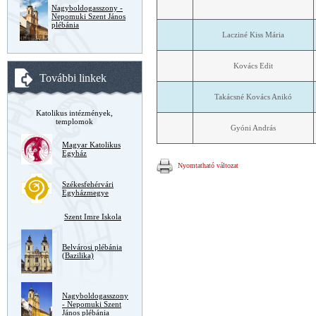
Nagyboldogasszony -
Nepomuki Szent János
plébánia
Lacziné Kiss Mária
Kovács Edit
További linkek
Takácsné Kovács Anikó
Katolikus intézmények,
templomok
Gyóni András
Magyar Katolikus
Egyház
Nyomtatható változat
Székesfehérvári
Egyházmegye
Szent Imre Iskola
Belvárosi plébánia
(Bazilika)
Nagyboldogasszony
- Nepomuki Szent
János plébánia