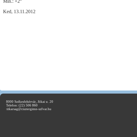
Min.:
+
2°
Ked, 13.11.2012
8000 Székesfehérvár, Jókai u. 20
Telefon: (22) 506 860
t
itkarsag@cisztergimn-szfvar.hu