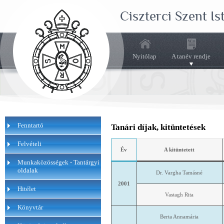
Ciszterci Szent I
Nyitólap
A tanév rendje
Fenntartó
Tanári díjak, kitüntetések
Felvételi
Év
A kitüntetett
Munkaközösségek - Tantárgyi
oldalak
Dr. Vargha Tamásné
2001
Hitélet
Vastagh Rita
Könyvtár
Berta Annamária