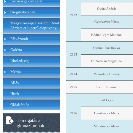
Közösségi szolgálat
Gyóni András
Öregdiákoknak
2002
Gyurkovits Mária
Magyarországi Ciszterci Rend
"Ardere et lucere" alapítvány
Hódiné Jeges Mariann
Pályázatok
Csutiné Turi Ibolya
Galéria
2003
Iskolaújság
Dr. Szemán Magdolna
Média
2004
Monostori Tiborné
Állás
2005
Csurdi Ernőné
Hírek
Paál Lajos
Oldaltérkép
2006
Gyurkovics Mária
Támogatás a
gimnáziumnak
Milcsinszky Alajos