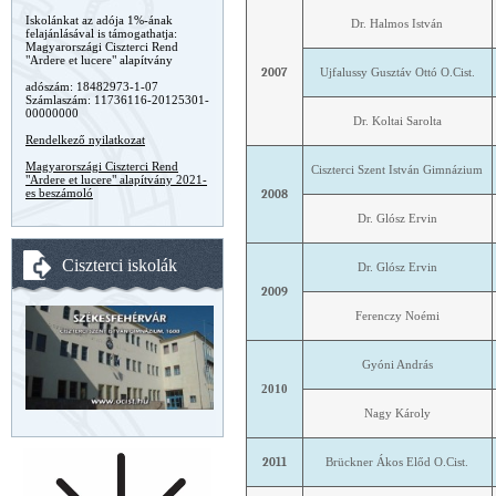
Iskolánkat az adója 1%-ának
Dr. Halmos István
felajánlásával is támogathatja:
Magyarországi Ciszterci Rend
"Ardere et lucere" alapítvány
2007
Ujfalussy Gusztáv Ottó O.Cist.
adószám: 18482973-1-07
Számlaszám: 11736116-20125301-
00000000
Dr. Koltai Sarolta
Rendelkező nyilatkozat
Magyarországi Ciszterci Rend
Ciszterci Szent István Gimnázium
"Ardere et lucere" alapítvány 2021-
es beszámoló
2008
Dr. Glósz Ervin
Ciszterci iskolák
Dr. Glósz Ervin
2009
Ferenczy Noémi
Gyóni András
2010
Nagy Károly
2011
Brückner Ákos Előd O.Cist.