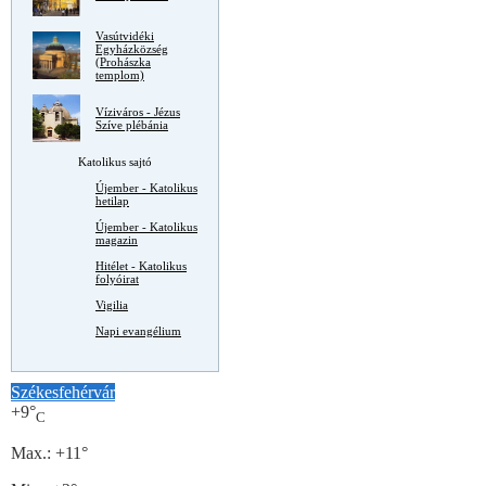
Vasútvidéki
Egyházközség
(Prohászka
templom)
Víziváros - Jézus
Szíve plébánia
Katolikus sajtó
Újember - Katolikus
hetilap
Újember - Katolikus
magazin
Hitélet - Katolikus
folyóirat
Vigilia
Napi evangélium
Székesfehérvár
+
9°
C
Max.:
+
11°