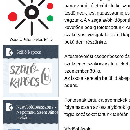
panaszairól, életmódi, lelki, szoc
testtömeg-, testmagasságmérést,
végzünk. A vizsgálat/ok időpontj
követően pedig leletet adunk.
szakorvosi vizsgálata, az ott ka
Wacław Felczak Alapítvány
beküldeni részünkre.
Szülő-kapocs
A testnevelési csoportbesorolást
szükséges szakorvosi leleteket,
szeptember 30-ig.
Az iskola keretein belüli diák-s
adunk.
Fontosnak tartjuk a gyermekek
Nagyboldogasszony -
folyamatosan az osztályfőnök i
Nepomuki Szent János
foglalkozásokat tartunk tanórán 
plébánia
Védőoltások: