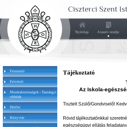
Ciszterci Szent I
Nyitólap
A tanév rendje
Fenntartó
Tájékoztató
Felvételi
Az Iskola-egészsé
Munkaközösségek - Tantárgyi
oldalak
Tisztelt Szülő/Gondviselő! Kedv
Hitélet
Könyvtár
Rövid tájékoztatónkkal szeretn
egészségügyi ellátás feladataiv