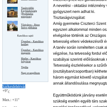
A nevelési - oktatási intézmény 
Vasútvidéki
Egyházközség
gyógyszert nem adhat ki.
(Prohászka
templom)
Tisztaságvizsgálat:
Amíg gyermeke Ciszterci Szent 
Víziváros - Jézus
Szíve plébánia
egyszeri alkalommal minden oszt
elvégzése történik az Országos 
Katolikus sajtó
tetvesség elleni védekezésről és
Újember - Katolikus
hetilap
A tanév során ismételten csak 
Újember - Katolikus
végzése, ha tetvesség fordul e
magazin
Hitélet - Katolikus
szabályai szerinti előírásoknak 
folyóirat
Tetvesség észlelésekor a szűrőv
Vigilia
(osztályban/csoportban) kéthet
Napi evangélium
három egymást követő vizsgála
annak állandósulása megnyugta
Székesfehérvár
+
9°
C
Együttműködünk járvány esetén 
Max.:
+
11°
szükség esetén egyéb társ szak