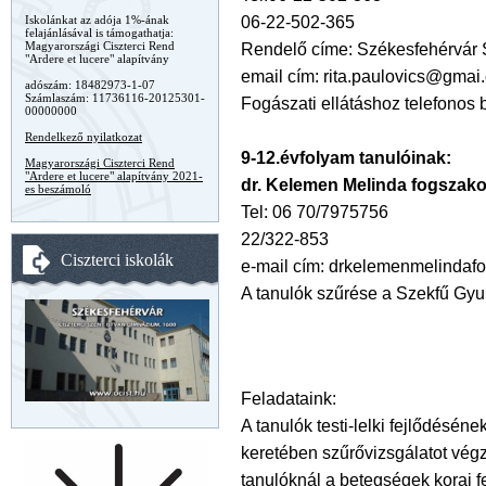
06-22-502-365
Iskolánkat az adója 1%-ának
felajánlásával is támogathatja:
Magyarországi Ciszterci Rend
Rendelő címe: Székesfehérvár 
"Ardere et lucere" alapítvány
email cím: rita.paulovics@gmai
adószám: 18482973-1-07
Számlaszám: 11736116-20125301-
Fogászati ellátáshoz telefonos 
00000000
Rendelkező nyilatkozat
9-12.évfolyam tanulóinak:
Magyarországi Ciszterci Rend
"Ardere et lucere" alapítvány 2021-
dr. Kelemen Melinda fogszak
es beszámoló
Tel: 06 70/7975756
22/322-853
Ciszterci iskolák
e-mail cím: drkelemenmelinda
A tanulók szűrése a Szekfű Gyul
Feladataink:
A tanulók testi-lelki fejlődésén
keretében szűrővizsgálatot vég
tanulóknál a betegségek korai 