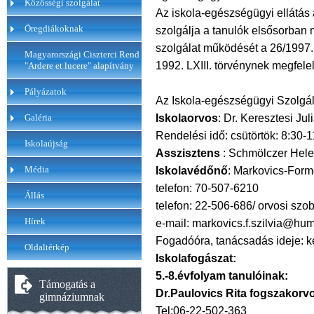
Közösségi szolgálat
Az iskola-egészségügyi ellátás
Öregdiákoknak
szolgálja a tanulók elsősorban 
szolgálat működését a 26/1997.
Magyarországi Ciszterci Rend
1992. LXIII. törvénynek megfelel
"Ardere et lucere" alapítvány
Pályázatok
Az Iskola-egészségügyi Szolgála
Iskolaorvos
: Dr. Keresztesi Ju
Galéria
Rendelési idő: csütörtök: 8:30-1
Iskolaújság
Asszisztens
: Schmölczer Hel
Média
Iskolavédőnő
: Markovics-Form
telefon: 70-507-6210
Állás
telefon: 22-506-686/ orvosi szo
Hírek
e-mail: markovics.f.szilvia@hu
Fogadóóra, tanácsadás ideje: k
Oldaltérkép
Iskolafogászat:
5.-8.évfolyam tanulóinak:
Támogatás a
Dr.Paulovics Rita fogszakorv
gimnáziumnak
Tel:06-22-502-363