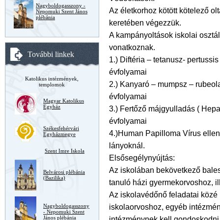
Nagyboldogasszony -
Az életkorhoz kötött kötelező ol
Nepomuki Szent János
plébánia
keretében végezzük.
A kampányoltások iskolai osztál
vonatkoznak.
További linkek
1.) Diftéria – tetanusz- pertussi
évfolyamai
Katolikus intézmények,
2.) Kanyaró – mumpsz – rubeola 
templomok
évfolyamai
Magyar Katolikus
Egyház
3.) Fertőző májgyulladás ( Hepati
évfolyamai
Székesfehérvári
4.)Human Papilloma Vírus elleni
Egyházmegye
lányoknál.
Szent Imre Iskola
Elsősegélynyújtás:
Az iskolában bekövetkező bales
Belvárosi plébánia
(Bazilika)
tanuló házi gyermekorvoshoz, il
Az iskolavédőnő feladatai közé 
iskolaorvoshoz, egyéb intézmény
Nagyboldogasszony
- Nepomuki Szent
János plébánia
intézménynek kell gondoskodni