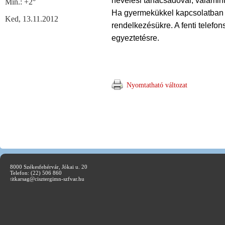
nevelési tanácsadóval, valamint 
Min.:
+
2°
Ha gyermekükkel kapcsolatban 
Ked, 13.11.2012
rendelkezésükre. A fenti telef
egyeztetésre.
Nyomtatható változat
8000 Székesfehérvár, Jókai u. 20
Telefon: (22) 506 860
t
itkarsag@cisztergimn-szfvar.hu