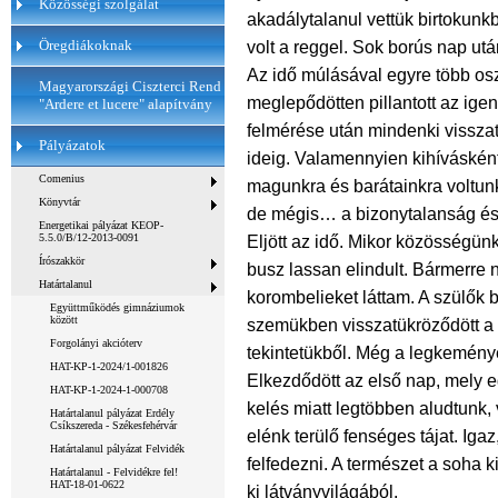
Közösségi szolgálat
akadálytalanul vettük birtokunk
Öregdiákoknak
volt a reggel. Sok borús nap után
Az idő múlásával egyre több os
Magyarországi Ciszterci Rend
meglepődötten pillantott az igen
"Ardere et lucere" alapítvány
felmérése után mindenki visszat
Pályázatok
ideig. Valamennyien kihívásként 
Comenius
magunkra és barátainkra voltun
Könyvtár
de mégis… a bizonytalanság és a
Energetikai pályázat KEOP-
5.5.0/B/12-2013-0091
Eljött az idő. Mikor közösségü
Írószakkör
busz lassan elindult. Bármerre 
Határtalanul
korombelieket láttam. A szülők 
Együttműködés gimnáziumok
között
szemükben visszatükröződött a 
Forgolányi akcióterv
tekintetükből. Még a legkemény
HAT-KP-1-2024/1-001826
Elkezdődött az első nap, mely eg
HAT-KP-1-2024-1-000708
kelés miatt legtöbben aludtunk,
Határtalanul pályázat Erdély
Csíkszereda - Székesfehérvár
elénk terülő fenséges tájat. Iga
Határtalanul pályázat Felvidék
felfedezni. A természet a soha
Határtalanul - Felvidékre fel!
HAT-18-01-0622
ki látványvilágából.