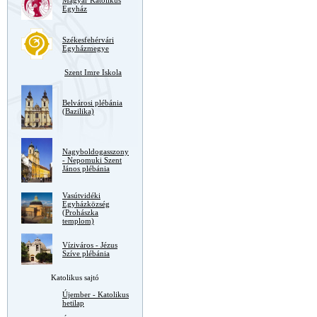
Magyar Katolikus
Egyház
Székesfehérvári
Egyházmegye
Szent Imre Iskola
Belvárosi plébánia
(Bazilika)
Nagyboldogasszony
- Nepomuki Szent
János plébánia
Vasútvidéki
Egyházközség
(Prohászka
templom)
Víziváros - Jézus
Szíve plébánia
Katolikus sajtó
Újember - Katolikus
hetilap