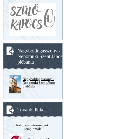
Nagyboldogasszony -
Nepomuki Szent János
plébánia
Nagyboldogasszony -
Nepomuki Szent János
plébánia
További linkek
Katolikus intézmények,
templomok