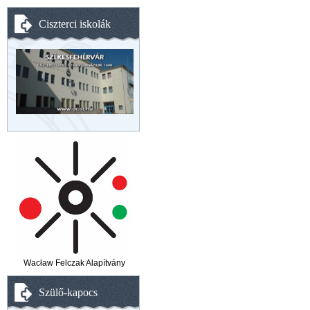
Ciszterci iskolák
Wacław Felczak Alapítvány
Szülő-kapocs