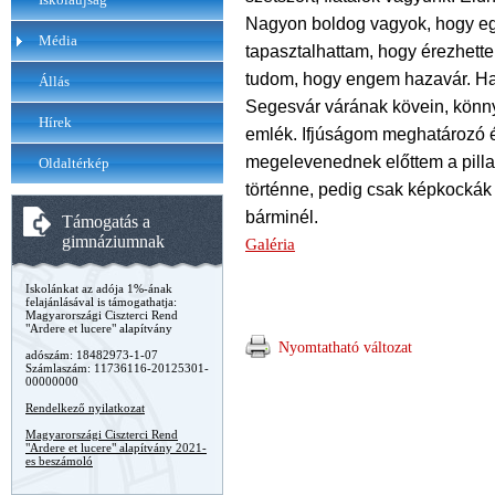
Nagyon boldog vagyok, hogy eg
Média
tapasztalhattam, hogy érezhet
tudom, hogy engem hazavár. Ha 
Állás
Segesvár várának kövein, könn
Hírek
emlék. Ifjúságom meghatározó 
megelevenednek előttem a pilla
Oldaltérkép
történne, pedig csak képkockák
bárminél.
Támogatás a
gimnáziumnak
Galéria
Iskolánkat az adója 1%-ának
felajánlásával is támogathatja:
Magyarországi Ciszterci Rend
"Ardere et lucere" alapítvány
Nyomtatható változat
adószám: 18482973-1-07
Számlaszám: 11736116-20125301-
00000000
Rendelkező nyilatkozat
Magyarországi Ciszterci Rend
"Ardere et lucere" alapítvány 2021-
es beszámoló