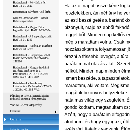
Határtalanul - Felvidékre fel!
Ha az öt napot össze kéne fogl
HAT-18-01-0623
Határtalanul pályázat: A só útján
részletekben, ám néhány helyen
Nemzeti összetartozás - Orbán
az esti beszélgetés a barátnőkke
Balázs nyomában
bizonyult, majd az ebből fakadó 
Határtalanul - Magas Tátra
legszebb tájain HAT-19-03-0304
reggeliből. Minden nap kettős é
Határtalanul - A Szepesség csodái
HAT-19-01-1393
mégis maradtam volna. Csak men
Határtalanul - Határtalan utazáson
hozzászoktam a folyamatosan jö
HAT-20-03-0279
Határtalanul - Csepűrágók 2020
érezni a frissebb levegőt, a túr
HAT-19-02-0080 EMET-2019-
156296
barátaimmal utazás alatt. Szere
Határtalanul - Magyar irodalmi
nélkül. Minden nap minden élmé
emlékek Erdélyben és a
Partiumban HAT-KP-1-2023/1-
001696-VAL-ELS/001
ismert beszéde, a tapasztalatok
Határtalanul - Tanulmányi
maradtam, aki voltam. Megisme
kirándulás a Vajdaságba HAT-KP-
1-2023/1-001685-VAL
reagálok bizonyos helyzetekre.
Pályázat az iskolai keretek között
működő kórusok támogatására
hatalmas világ egy szegletén. 
Wacław Felczak Alapítvány
gondolkodtam, megtanultam csod
Erasmus+
Azért, hogy a barátaim elfogadn
Galéria
aludnom, és hogy egy igazi, él
szétszórt, fiatalok vagyunk. Élün
Iskolaújság