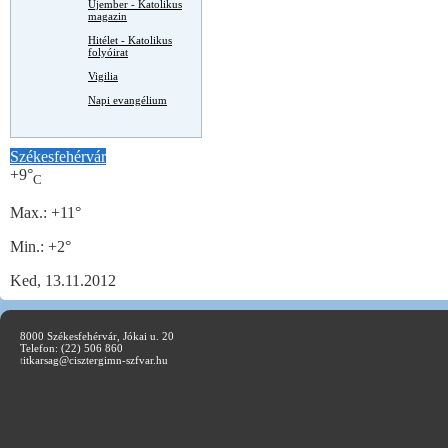
Újember - Katolikus
magazin
Hitélet - Katolikus
folyóirat
Vigilia
Napi evangélium
Székesfehérvár
+
9°
C
Max.:
+
11°
Min.:
+
2°
Ked, 13.11.2012
8000 Székesfehérvár, Jókai u. 20
Telefon: (22) 506 860
t
itkarsag@cisztergimn-szfvar.hu