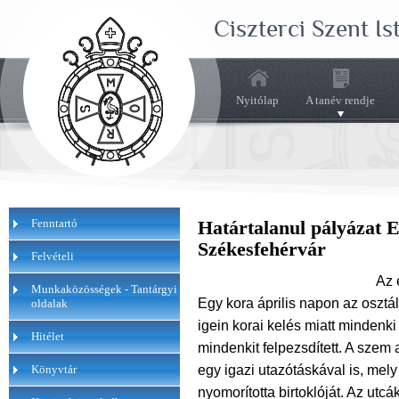
Ciszterci Szent I
Nyitólap
A tanév rendje
Fenntartó
Határtalanul pályázat E
Székesfehérvár
Felvételi
Az 
Munkaközösségek - Tantárgyi
Egy kora április napon az osztá
oldalak
igein korai kelés miatt mindenki
Hitélet
mindenkit felpezsdített. A szem 
egy igazi utazótáskával is, mel
Könyvtár
nyomorította birtoklóját. Az utcák