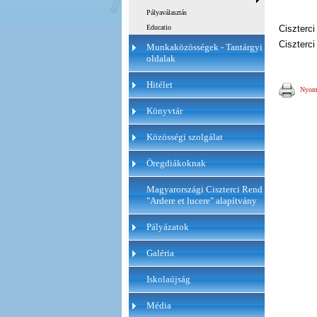
Pályaválasztás
Educatio
Ciszterci
Ciszterci
Munkaközösségek - Tantárgyi
oldalak
Hitélet
Nyomt
Könyvtár
Közösségi szolgálat
Öregdiákoknak
Magyarországi Ciszterci Rend
"Ardere et lucere" alapítvány
Pályázatok
Galéria
Iskolaújság
Média