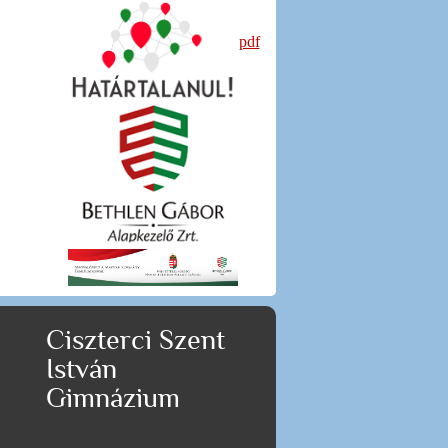
pdf
Ciszterci Szent
István
Gimnázium