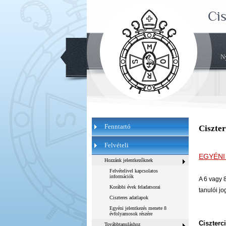
Ci
N
Fenntartó
Ciszte
Felvételi
E
GYÉNI
Hozzánk jelentkezőknek
Felvételivel kapcsolatos
információk
A 6 vagy 
Korábbi évek feladatsorai
tanulói j
Ciszteres adatlapok
Egyéni jelentkezés menete 8
évfolyamosok részére
Ciszterc
Továbbtanuláshoz