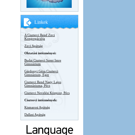
Linkek
A Ciszterci Rend Zirci
Kongregációja
Zirci Apátság
Oktatási intézményei:
Budai Ciszterci Szent Imre
Gimnázium
Gárdonyi Géza Ciszterci
Gimnázium, Eger
Ciszterci Rend Nagy Lajos
Gimnáziuma, Pécs
Ciszterci Nevelési Központ, Pécs
Ciszterci intézmények:
Kismarosi Apátság
Dallasi Apátság