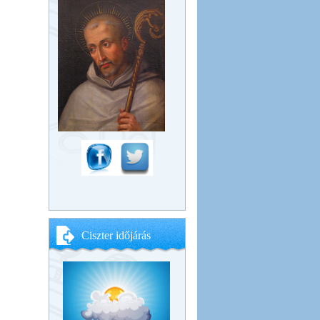
Ciszter időjárás