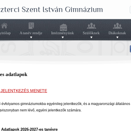
szterci Szent István Gimnázium
yitólap
A tanév rendje
Intézményünk
Szülőknek
Diákoknak
res adatlapok
 JELENTKEZÉS MENETE
8 évfolyamos gimnáziumokba egyénileg jelentkezők, és a magyarországi általános 
ogviszonyban nem lévő, egyéni jelentkezők számára.
i Adatlap
ok 2026-2027-es tanévre