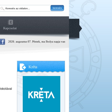
keresés
Kapcsolat
2026. augusztus 07. Péntek, ma Ibolya napja van
Kréta
iskolával