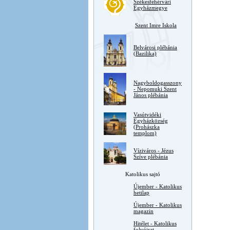
Székesfehérvári
Egyházmegye
Szent Imre Iskola
Belvárosi plébánia
(Bazilika)
Nagyboldogasszony
- Nepomuki Szent
János plébánia
Vasútvidéki
Egyházközség
(Prohászka
templom)
Víziváros - Jézus
Szíve plébánia
Katolikus sajtó
Újember - Katolikus
hetilap
Újember - Katolikus
magazin
Hitélet - Katolikus
folyóirat