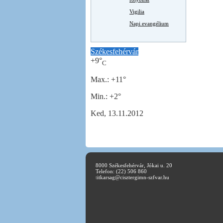
Vigilia
Napi evangélium
Székesfehérvár
+
9°
C
Max.:
+
11°
Min.:
+
2°
Ked, 13.11.2012
8000 Székesfehérvár, Jókai u. 20
Telefon: (22) 506 860
t
itkarsag@cisztergimn-szfvar.hu