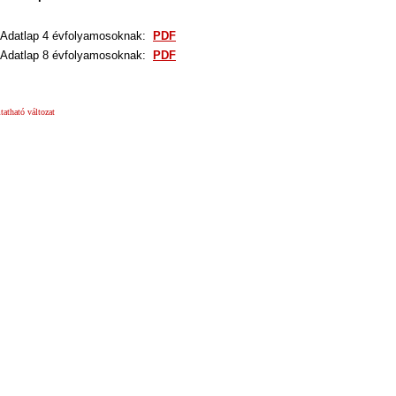
 Adatlap
4 évfolyamosoknak:
PDF
 Adatlap
8 évfolyamosoknak:
PDF
atható változat