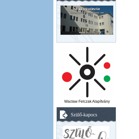
Wacław Felczak Alapítvány
Szülő-kapocs