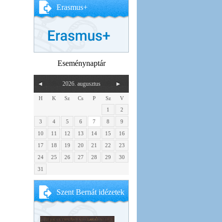
Erasmus+
Eseménynaptár
2026. augusztus
H
K
Sz
Cs
P
Sz
V
1
2
3
4
5
6
7
8
9
10
11
12
13
14
15
16
17
18
19
20
21
22
23
24
25
26
27
28
29
30
31
Szent Bernát idézetek