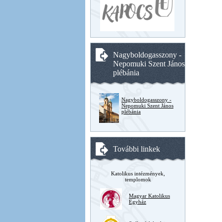
Nagyboldogasszony -
Nepomuki Szent János
plébánia
Nagyboldogasszony -
Nepomuki Szent János
plébánia
További linkek
Katolikus intézmények,
templomok
Magyar Katolikus
Egyház