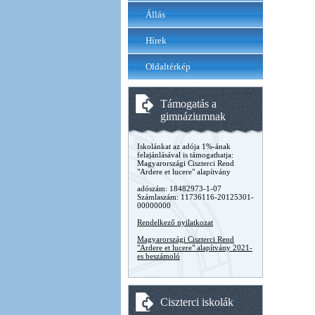
Állás
Hírek
Oldaltérkép
Támogatás a
gimnáziumnak
Iskolánkat az adója 1%-ának
felajánlásával is támogathatja:
Magyarországi Ciszterci Rend
"Ardere et lucere" alapítvány
adószám: 18482973-1-07
Számlaszám: 11736116-20125301-
00000000
Rendelkező nyilatkozat
Magyarországi Ciszterci Rend
"Ardere et lucere" alapítvány 2021-
es beszámoló
Ciszterci iskolák