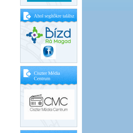
Ahol segítőkre találsz
Ciszter Média
Centrum