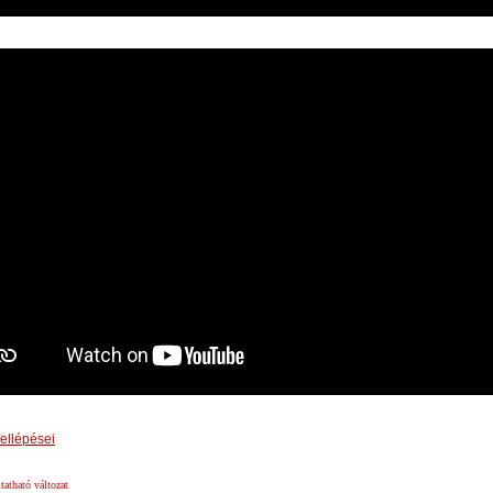
ellépései
atható változat