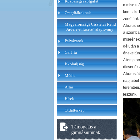
Közösségi szolgálat
a mise ut
kórust is
Öregdiákoknak
zenélünk 
Magyarországi Ciszterci Rend
A kórushé
"Ardere et lucere" alapítvány
a szombat 
miseéneke
Pályázatok
délután a 
Galéria
énekeltün
A templom
Iskolaújság
dicsérték
A kórustáb
Média
napjaiból
Állás
teremteni
leszünk.
Hírek
Oldaltérkép
Támogatás a
gimnáziumnak