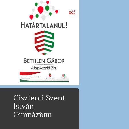
pdf
Ciszterci Szent
István
Gimnázium