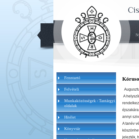
Ci
N
Fenntartó
Kórusok
Felvételi
Augusztu
A helyszí
Munkaközösségek - Tantárgyi
rendelkezé
oldalak
éjszakára
annyi szi
Hitélet
A tanév v
Könyvtár
köszönhet
jelezték, 