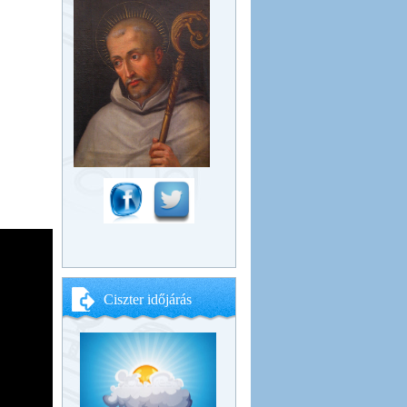
Ciszter időjárás