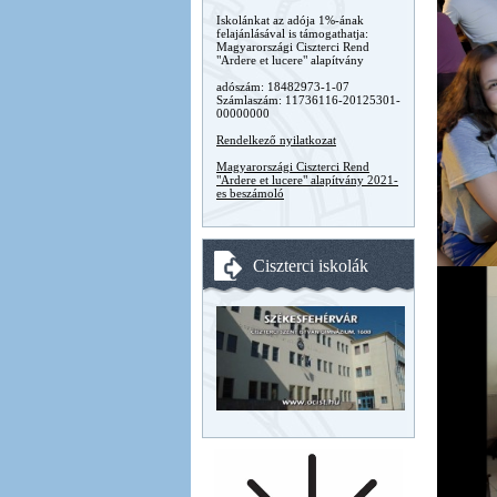
Iskolánkat az adója 1%-ának
felajánlásával is támogathatja:
Magyarországi Ciszterci Rend
"Ardere et lucere" alapítvány
adószám: 18482973-1-07
Számlaszám: 11736116-20125301-
00000000
Rendelkező nyilatkozat
Magyarországi Ciszterci Rend
"Ardere et lucere" alapítvány 2021-
es beszámoló
Ciszterci iskolák