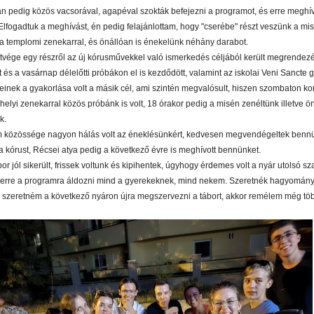
án pedig közös vacsorával, agapéval szokták befejezni a programot, és erre meghí
. Elfogadtuk a meghívást, én pedig felajánlottam, hogy "cserébe" részt veszünk a mi
a templomi zenekarral, és önállóan is énekelünk néhány darabot.
tvége egy részről az új kórusművekkel való ismerkedés céljából került megrendezé
és a vasárnap délelőtti próbákon el is kezdődött, valamint az iskolai Veni Sancte g
inek a gyakorlása volt a másik cél, ami szintén megvalósult, hiszen szombaton ko
helyi zenekarral közös próbánk is volt, 18 órakor pedig a misén zenéltünk illetve ö
k.
 közössége nagyon hálás volt az éneklésünkért, kedvesen megvendégeltek benn
 a kórust, Récsei atya pedig a következő évre is meghívott bennünket.
or jól sikerült, frissek voltunk és kipihentek, úgyhogy érdemes volt a nyár utolsó s
 erre a programra áldozni mind a gyerekeknek, mind nekem. Szeretnék hagyomány
, szeretném a következő nyáron újra megszervezni a tábort, akkor remélem még t