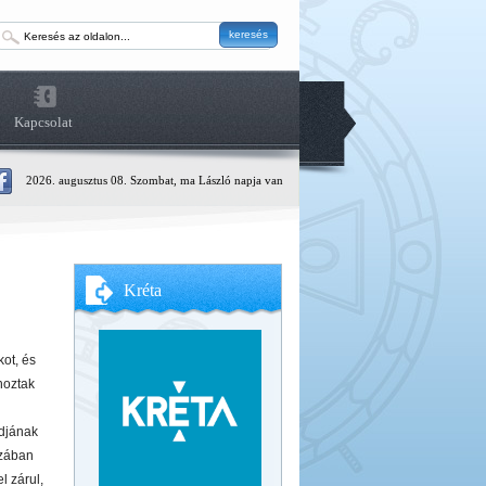
keresés
Kapcsolat
2026. augusztus 08. Szombat, ma László napja van
Kréta
kot, és
hoztak
ádjának
szában
l zárul,