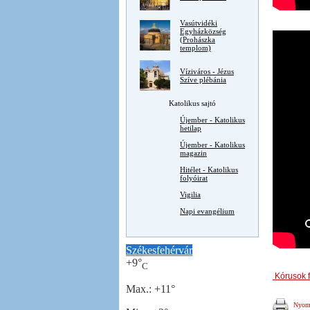
Vasútvidéki
Egyházközség
(Prohászka
templom)
Víziváros - Jézus
Szíve plébánia
Katolikus sajtó
Újember - Katolikus
hetilap
Újember - Katolikus
magazin
Hitélet - Katolikus
folyóirat
Vigilia
Napi evangélium
Székesfehérvár
+
9°
C
Kórusok f
Max.:
+
11°
Nyomt