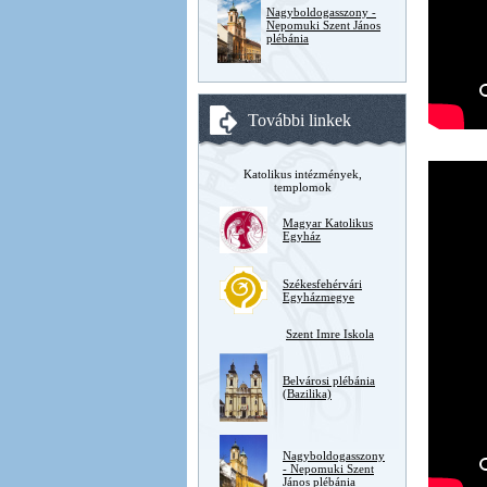
Nagyboldogasszony -
Nepomuki Szent János
plébánia
További linkek
Katolikus intézmények,
templomok
Magyar Katolikus
Egyház
Székesfehérvári
Egyházmegye
Szent Imre Iskola
Belvárosi plébánia
(Bazilika)
Nagyboldogasszony
- Nepomuki Szent
János plébánia