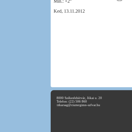
Min.:
+
2°
Ked, 13.11.2012
8000 Székesfehérvár, Jókai u. 20
Telefon: (22) 506 860
t
itkarsag@cisztergimn-szfvar.hu