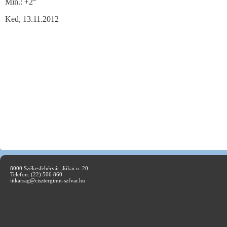
Min.:
+
2°
Ked, 13.11.2012
8000 Székesfehérvár, Jókai u. 20
Telefon: (22) 506 860
t
itkarsag@cisztergimn-szfvar.hu