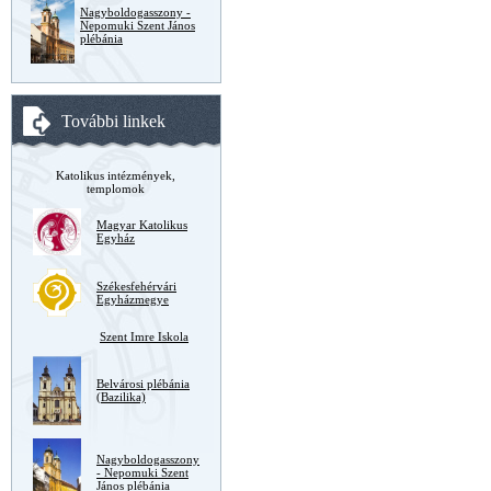
Nagyboldogasszony -
Nepomuki Szent János
plébánia
További linkek
Katolikus intézmények,
templomok
Magyar Katolikus
Egyház
Székesfehérvári
Egyházmegye
Szent Imre Iskola
Belvárosi plébánia
(Bazilika)
Nagyboldogasszony
- Nepomuki Szent
János plébánia