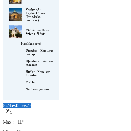
Vasútvidéki
Egyházközség
(Prohászka
templom)
Víziváros - Jézus
Szíve plébánia
Katolikus sajtó
Újember - Katolikus
hetilap
Újember - Katolikus
magazin
Hitélet - Katolikus
folyóirat
Vigilia
Napi evangélium
Székesfehérvár
+
9°
C
Max.:
+
11°