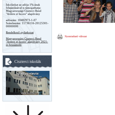
Iskolánkat az adója 1%-ának
felajánlásával is támogathatja:
Magyarországi Ciszterci Rend
"Ardere et lucere" alapítvány
adószám: 18482973-1-07
Számlaszám: 11736116-20125301-
00000000
Rendelkező nyilatkozat
Nyomtatható változat
Magyarországi Ciszterci Rend
"Ardere et lucere" alapítvány 2021-
es beszámoló
Ciszterci iskolák