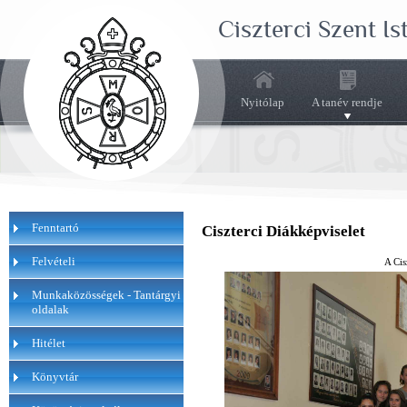
Ciszterci Szent I
Nyitólap
A tanév rendje
Fenntartó
Ciszterci Diákképviselet
Felvételi
A Cis
Munkaközösségek - Tantárgyi
oldalak
Hitélet
Könyvtár