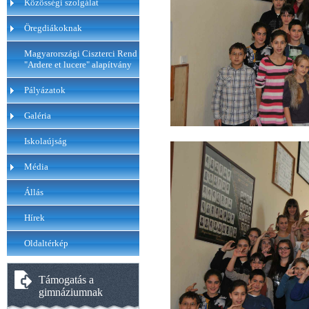
Közösségi szolgálat
Öregdiákoknak
Magyarországi Ciszterci Rend
"Ardere et lucere" alapítvány
Pályázatok
Galéria
Iskolaújság
Média
Állás
Hírek
Oldaltérkép
Támogatás a
gimnáziumnak