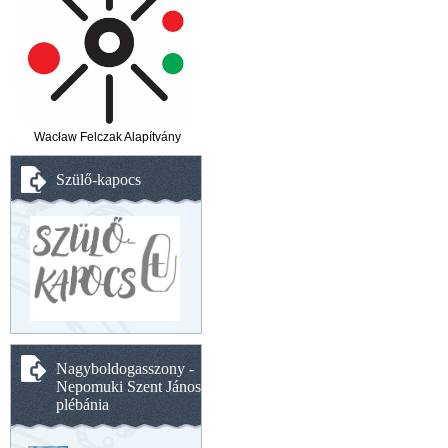
Wacław Felczak Alapítvány
Szülő-kapocs
Nagyboldogasszony -
Nepomuki Szent János
plébánia