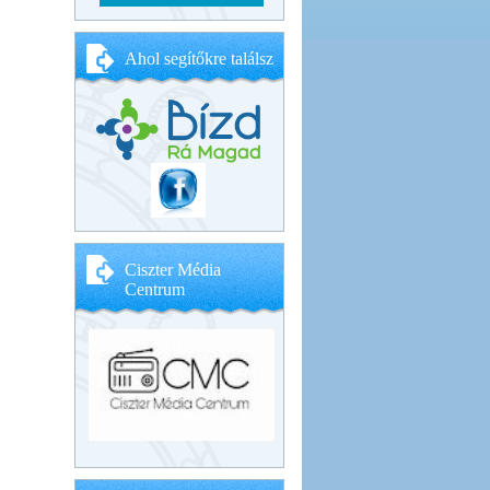
Ahol segítőkre találsz
Ciszter Média
Centrum