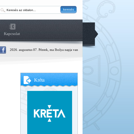
keresés
Kapcsolat
2026. augusztus 07. Péntek, ma Ibolya napja van
Kréta