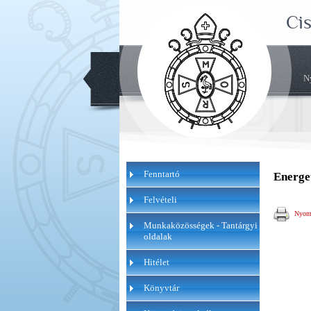
Ci
N
Fenntartó
Energe
Felvételi
Nyomt
Munkaközösségek - Tantárgyi
oldalak
Hitélet
Könyvtár