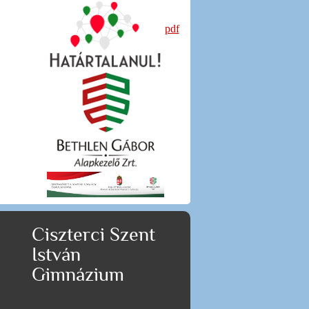
pdf
Ciszterci Szent
István
Gimnázium