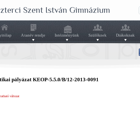
szterci Szent István Gimnázium
yitólap
A tanév rendje
Intézményünk
Szülőknek
Diákoknak
tikai pályázat KEOP-5.5.0/B/12-2013-0091
atható változat