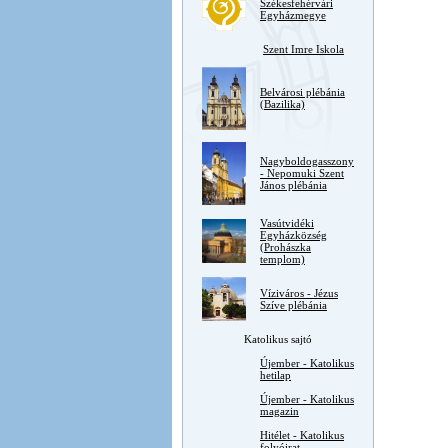
Székesfehérvári
Egyházmegye
Szent Imre Iskola
Belvárosi plébánia
(Bazilika)
Nagyboldogasszony
- Nepomuki Szent
János plébánia
Vasútvidéki
Egyházközség
(Prohászka
templom)
Víziváros - Jézus
Szíve plébánia
Katolikus sajtó
Újember - Katolikus
hetilap
Újember - Katolikus
magazin
Hitélet - Katolikus
folyóirat