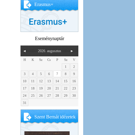
Erasmus+
Eseménynaptár
2026. augusztus
H
K
Sz
Cs
P
Sz
V
1
2
3
4
5
6
7
8
9
10
11
12
13
14
15
16
17
18
19
20
21
22
23
24
25
26
27
28
29
30
31
Szent Bernát idézetek