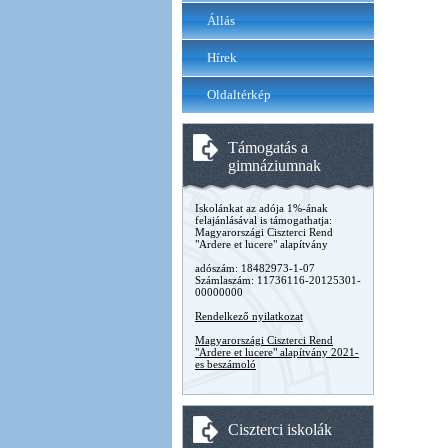
Állás
Hírek
Oldaltérkép
Támogatás a
gimnáziumnak
Iskolánkat az adója 1%-ának
felajánlásával is támogathatja:
Magyarországi Ciszterci Rend
"Ardere et lucere" alapítvány
adószám: 18482973-1-07
Számlaszám: 11736116-20125301-
00000000
Rendelkező nyilatkozat
Magyarországi Ciszterci Rend
"Ardere et lucere" alapítvány 2021-
es beszámoló
Ciszterci iskolák