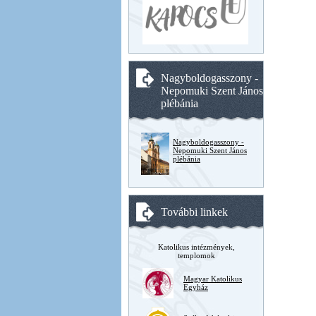
Nagyboldogasszony -
Nepomuki Szent János
plébánia
Nagyboldogasszony -
Nepomuki Szent János
plébánia
További linkek
Katolikus intézmények,
templomok
Magyar Katolikus
Egyház