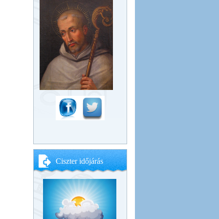
Ciszter időjárás