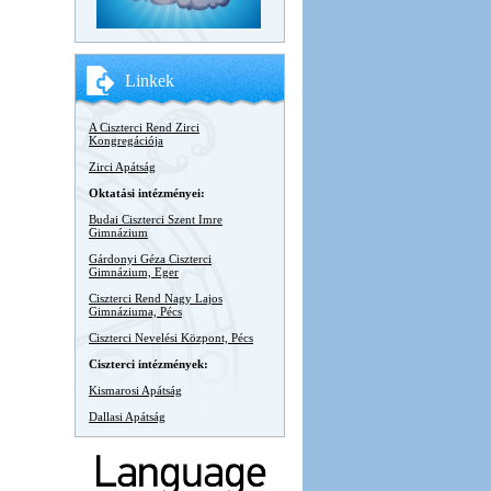
Linkek
A Ciszterci Rend Zirci
Kongregációja
Zirci Apátság
Oktatási intézményei:
Budai Ciszterci Szent Imre
Gimnázium
Gárdonyi Géza Ciszterci
Gimnázium, Eger
Ciszterci Rend Nagy Lajos
Gimnáziuma, Pécs
Ciszterci Nevelési Központ, Pécs
Ciszterci intézmények:
Kismarosi Apátság
Dallasi Apátság