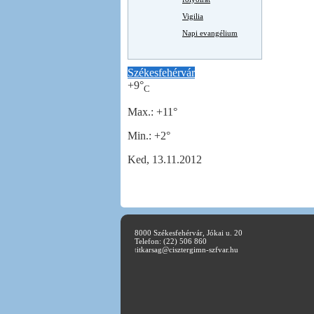
Vigilia
Napi evangélium
Székesfehérvár
+
9°
C
Max.:
+
11°
Min.:
+
2°
Ked, 13.11.2012
8000 Székesfehérvár, Jókai u. 20
Telefon: (22) 506 860
t
itkarsag@cisztergimn-szfvar.hu