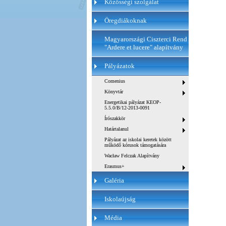
Közösségi szolgálat
Öregdiákoknak
Magyarországi Ciszterci Rend
"Ardere et lucere" alapítvány
Pályázatok
Comenius
Könyvtár
Energetikai pályázat KEOP-
5.5.0/B/12-2013-0091
Írószakkör
Határtalanul
Pályázat az iskolai keretek között
működő kórusok támogatására
Wacław Felczak Alapítvány
Erasmus+
Galéria
Iskolaújság
Média