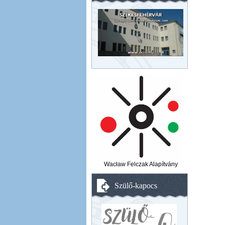
Wacław Felczak Alapítvány
Szülő-kapocs