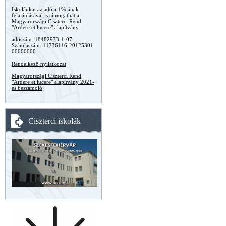
Iskolánkat az adója 1%-ának
felajánlásával is támogathatja:
Magyarországi Ciszterci Rend
"Ardere et lucere" alapítvány
adószám: 18482973-1-07
Számlaszám: 11736116-20125301-
00000000
Rendelkező nyilatkozat
Magyarországi Ciszterci Rend
"Ardere et lucere" alapítvány 2021-
es beszámoló
Ciszterci iskolák