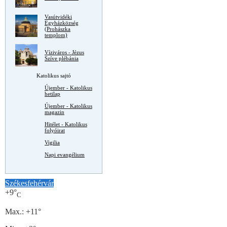
Vasútvidéki
Egyházközség
(Prohászka
templom)
Víziváros - Jézus
Szíve plébánia
Katolikus sajtó
Újember - Katolikus
hetilap
Újember - Katolikus
magazin
Hitélet - Katolikus
folyóirat
Vigilia
Napi evangélium
Székesfehérvár
+
9°
C
Max.:
+
11°