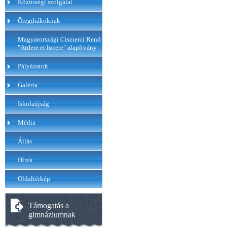
Közösségi szolgálat
Öregdiákoknak
Magyarországi Ciszterci Rend
"Ardere et lucere" alapítvány
Pályázatok
Galéria
Iskolaújság
Média
Állás
Hírek
Oldaltérkép
Támogatás a
gimnáziumnak