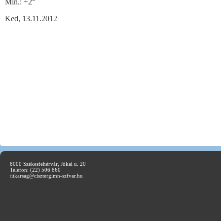
Min.:
+
2°
Ked, 13.11.2012
8000 Székesfehérvár, Jókai u. 20
Telefon: (22) 506 860
t
itkarsag@cisztergimn-szfvar.hu