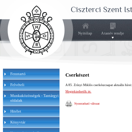
Ciszterci Szent I
Nyitólap
A tanév rendje
Fenntartó
Cserkészet
Felvételi
A 85. Zrínyi Miklós cserkészcsapat aktuális hírei:
Megtekinthetők itt.
Munkaközösségek - Tantárgyi
oldalak
Nyomtatható változat
Hitélet
Könyvtár