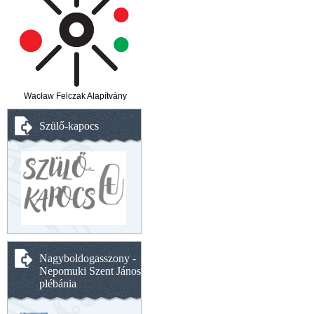
Wacław Felczak Alapítvány
Szülő-kapocs
Nagyboldogasszony -
Nepomuki Szent János
plébánia