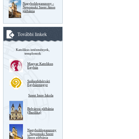
Nagyboldogasszony -
Nepomuki Szent János
plébánia
További linkek
Katolikus intézmények,
templomok
Magyar Katolikus
Egyház
Székesfehérvári
Egyházmegye
Szent Imre Iskola
Belvárosi plébánia
(Bazilika)
Nagyboldogasszony
- Nepomuki Szent
János plébánia