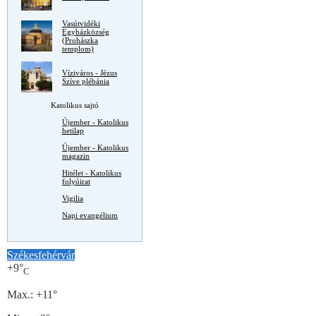
Vasútvidéki
Egyházközség
(Prohászka
templom)
Víziváros - Jézus
Szíve plébánia
Katolikus sajtó
Újember - Katolikus
hetilap
Újember - Katolikus
magazin
Hitélet - Katolikus
folyóirat
Vigilia
Napi evangélium
Székesfehérvár
+
9°
C
Max.:
+
11°