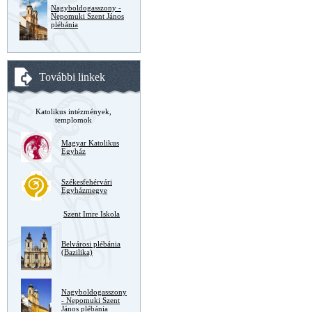
Nagyboldogasszony -
Nepomuki Szent János
plébánia
További linkek
Katolikus intézmények,
templomok
Magyar Katolikus
Egyház
Székesfehérvári
Egyházmegye
Szent Imre Iskola
Belvárosi plébánia
(Bazilika)
Nagyboldogasszony
- Nepomuki Szent
János plébánia