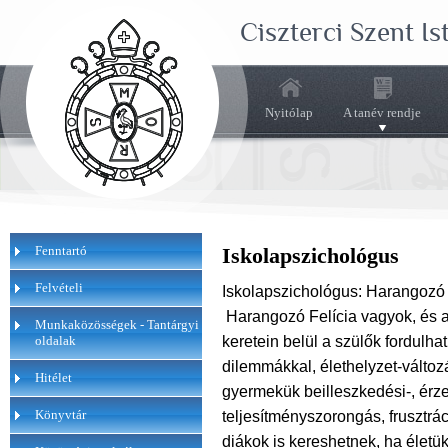
Ciszterci Szent I
Nyitólap
A tanév rendje
Fenntartó
Iskolapszichológus
Felvételi
Iskolapszichológus: Harangozó 
Harangozó Felícia vagyok, és a
Munkaközösségek - Tantárgyi
keretein belül a szülők fordulh
oldalak
dilemmákkal, élethelyzet-változ
Hitélet
gyermekük beilleszkedési-, érze
Könyvtár
teljesítményszorongás, frusztrác
diákok is kereshetnek, ha életü