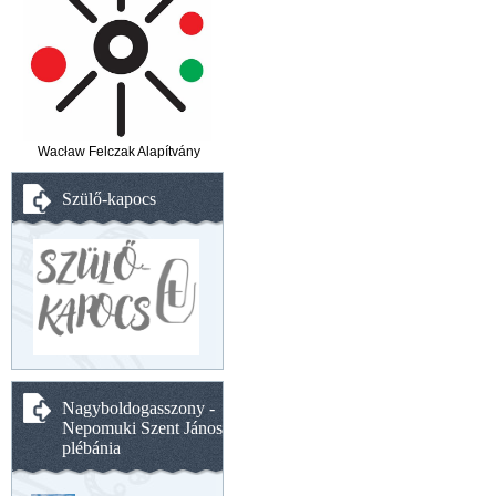
Wacław Felczak Alapítvány
Szülő-kapocs
Nagyboldogasszony -
Nepomuki Szent János
plébánia