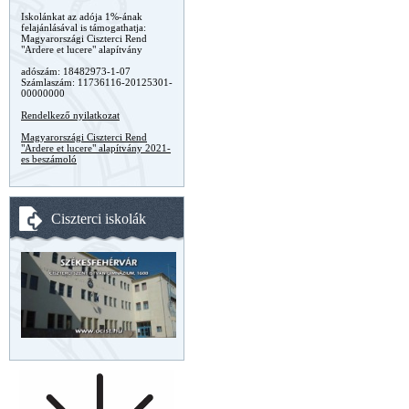
Iskolánkat az adója 1%-ának
felajánlásával is támogathatja:
Magyarországi Ciszterci Rend
"Ardere et lucere" alapítvány
adószám: 18482973-1-07
Számlaszám: 11736116-20125301-
00000000
Rendelkező nyilatkozat
Magyarországi Ciszterci Rend
"Ardere et lucere" alapítvány 2021-
es beszámoló
Ciszterci iskolák