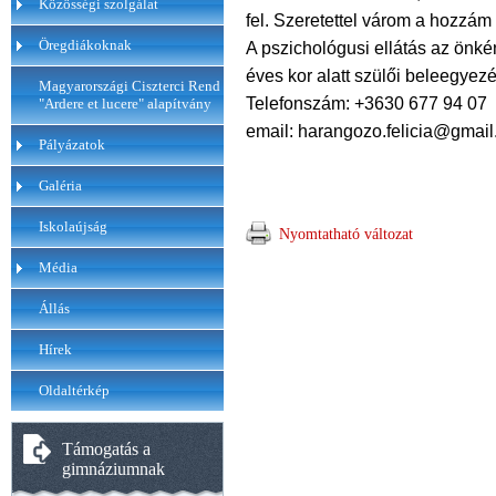
Közösségi szolgálat
fel. Szeretettel várom a hozzám 
Öregdiákoknak
A pszichológusi ellátás az önké
éves kor alatt szülői beleegye
Magyarországi Ciszterci Rend
Telefonszám: +3630 677 94 07
"Ardere et lucere" alapítvány
email: harangozo.felicia@gmai
Pályázatok
Galéria
Iskolaújság
Nyomtatható változat
Média
Állás
Hírek
Oldaltérkép
Támogatás a
gimnáziumnak