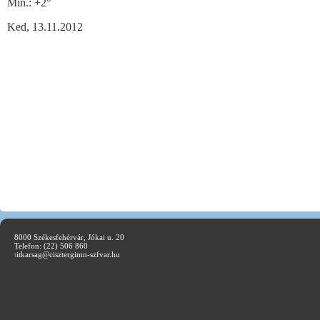
Min.:
+
2°
Ked, 13.11.2012
8000 Székesfehérvár, Jókai u. 20
Telefon: (22) 506 860
t
itkarsag@cisztergimn-szfvar.hu