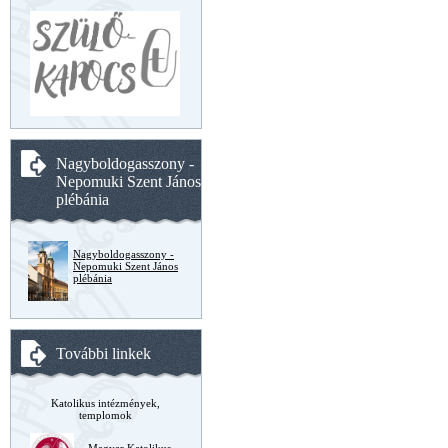
Nagyboldogasszony -
Nepomuki Szent János
plébánia
Nagyboldogasszony -
Nepomuki Szent János
plébánia
További linkek
Katolikus intézmények,
templomok