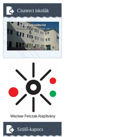
Ciszterci iskolák
Wacław Felczak Alapítvány
Szülő-kapocs