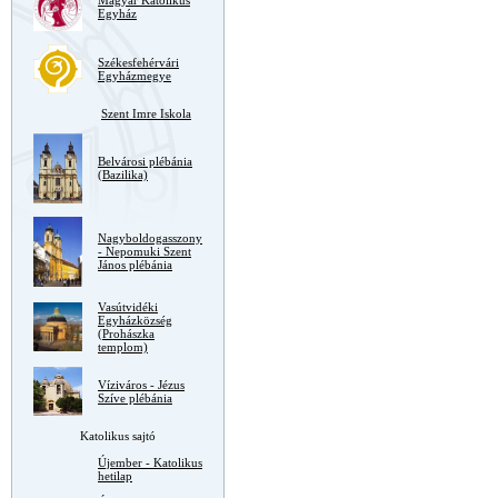
Magyar Katolikus
Egyház
Székesfehérvári
Egyházmegye
Szent Imre Iskola
Belvárosi plébánia
(Bazilika)
Nagyboldogasszony
- Nepomuki Szent
János plébánia
Vasútvidéki
Egyházközség
(Prohászka
templom)
Víziváros - Jézus
Szíve plébánia
Katolikus sajtó
Újember - Katolikus
hetilap