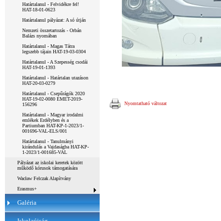
Határtalanul - Felvidékre fel!
HAT-18-01-0623
Határtalanul pályázat: A só útján
Nemzeti összetartozás - Orbán
Balázs nyomában
Határtalanul - Magas Tátra
legszebb tájain HAT-19-03-0304
Határtalanul - A Szepesség csodái
HAT-19-01-1393
Határtalanul - Határtalan utazáson
HAT-20-03-0279
Határtalanul - Csepűrágók 2020
HAT-19-02-0080 EMET-2019-
Nyomtatható változat
156296
Határtalanul - Magyar irodalmi
emlékek Erdélyben és a
Partiumban HAT-KP-1-2023/1-
001696-VAL-ELS/001
Határtalanul - Tanulmányi
kirándulás a Vajdaságba HAT-KP-
1-2023/1-001685-VAL
Pályázat az iskolai keretek között
működő kórusok támogatására
Wacław Felczak Alapítvány
Erasmus+
Galéria
Iskolaújság