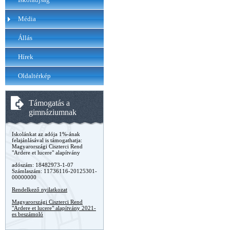
Média
Állás
Hírek
Oldaltérkép
Támogatás a
gimnáziumnak
Iskolánkat az adója 1%-ának
felajánlásával is támogathatja:
Magyarországi Ciszterci Rend
"Ardere et lucere" alapítvány
adószám: 18482973-1-07
Számlaszám: 11736116-20125301-
00000000
Rendelkező nyilatkozat
Magyarországi Ciszterci Rend
"Ardere et lucere" alapítvány 2021-
es beszámoló