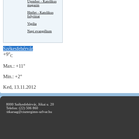
Újember - Katolikus
magazin
Hitélet - Katolikus
folyóirat
Vigilia
Napi evangélium
Székesfehérvár
+
9°
C
Max.:
+
11°
Min.:
+
2°
Ked, 13.11.2012
8000 Székesfehérvár, Jókai u. 20
Telefon: (22) 506 860
t
itkarsag@cisztergimn-szfvar.hu