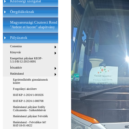
Közösségi szolgálat
Öregdiákoknak
Magyarországi Ciszterci Rend
"Ardere et lucere" alapítvány
Pályázatok
Comenius
Könyvtár
Energetikai pályázat KEOP-
5.5.0/B/12-2013-0091
Írószakkör
Határtalanul
Együttműködés gimnáziumok
között
Forgolányi akcióterv
HAT-KP-1-2024/1-001826
HAT-KP-1-2024-1-000708
Határtalanul pályázat Erdély
Csíkszereda - Székesfehérvár
Határtalanul pályázat Felvidék
Határtalanul - Felvidékre fel!
HAT-18-01-0622