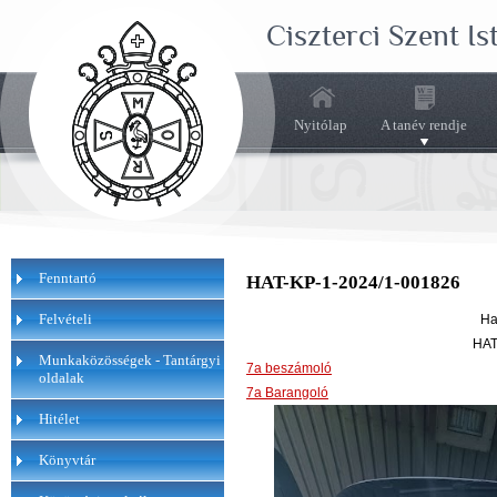
Ciszterci Szent I
Nyitólap
A tanév rendje
Fenntartó
HAT-KP-1-2024/1-001826
Felvételi
Hat
HAT
Munkaközösségek - Tantárgyi
7a beszámoló
oldalak
7a Barangoló
Hitélet
Könyvtár