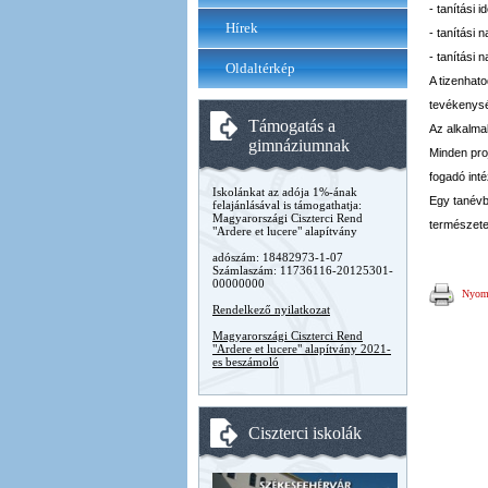
- tanítási i
Hírek
- tanítási 
- tanítási 
Oldaltérkép
A tizenhato
tevékenység
Támogatás a
Az alkalmak
gimnáziumnak
Minden proj
fogadó int
Iskolánkat az adója 1%-ának
Egy tanévb
felajánlásával is támogathatja:
Magyarországi Ciszterci Rend
természete
"Ardere et lucere" alapítvány
adószám: 18482973-1-07
Számlaszám: 11736116-20125301-
00000000
Nyomt
Rendelkező nyilatkozat
Magyarországi Ciszterci Rend
"Ardere et lucere" alapítvány 2021-
es beszámoló
Ciszterci iskolák