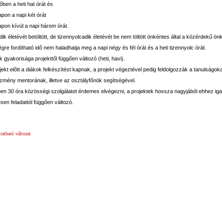
dőben a heti hat órát és
napon a napi két órát
napon kívül a napi három órát.
dik életévét betöltött, de tizennyolcadik életévét be nem töltött önkéntes által a közérdekű ön
re fordítható idő nem haladhatja meg a napi négy és fél órát és a heti tizennyolc órát.
 gyakorisága projekttől függően változó (heti, havi).
ekt előtt a diákok felkészítést kapnak, a projekt végeztével pedig feldolgozzák a tanulságoka
ézmény mentorának, illetve az osztályfőnök segítségével.
en 30 óra közösségi szolgálatot érdemes elvégezni, a projektek hossza nagyjából ehhez iga
sen feladattól függően változó.
atható változat