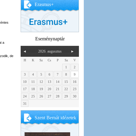
Erasmus+
kéntes
Eseménynaptár
t a
2026. augusztus
zodik, de
H
K
Sz
Cs
P
Sz
V
1
2
3
4
5
6
7
8
9
10
11
12
13
14
15
16
17
18
19
20
21
22
23
24
25
26
27
28
29
30
31
Szent Bernát idézetek