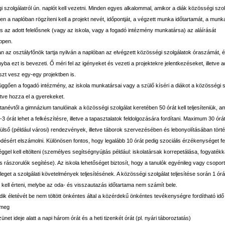
 szolgálatról ún. naplót kell vezetni. Minden egyes alkalommal, amikor a diák közösségi szol
n a naplóban rögzíteni kell a projekt nevét, időpontját, a végzett munka időtartamát, a munk
és az adott felelősnek (vagy az iskola, vagy a fogadó intézmény munkatársa) az aláírását
ppen.
an az osztályfőnök tartja nyilván a naplóban az elvégzett közösségi szolgálatok óraszámát, 
yba ezt is bevezeti. Ő méri fel az igényeket és vezeti a projektekre jelentkezéseket, illetve a
szt vesz egy-egy projektben is.
függően a fogadó intézmény, az iskola munkatársai vagy a szülő kíséri a diákot a közösségi s
letve hozza el a gyerekeket.
tanévtől a gimnázium tanulóinak a közösségi szolgálat keretében 50 órát kell teljesíteniük, am
3-3 órát lehet a felkészítésre, illetve a tapasztalatok feldolgozására fordítani. Maximum 30 órát
külső (például városi) rendezvények, illetve táborok szervezésében és lebonyolításában tört
ésért elszámolni. Különösen fontos, hogy legalább 10 órát pedig szociális érzékenységet fe
gel kell eltölteni (személyes segítségnyújtás például: iskolatársak korrepetálása, fogyatékka
s rászorulók segítése). Az iskola lehetőséget biztosít, hogy a tanulók egyénileg vagy csopor
eget a szolgálati követelmények teljesítésének. A közösségi szolgálat teljesítése során 1 ór
 kell érteni, melybe az oda- és visszautazás időtartama nem számít bele.
dik életévét be nem töltött önkéntes által a közérdekű önkéntes tevékenységre fordítható id
 meg
szünet ideje alatt a napi három órát és a heti tizenkét órát (pl. nyári táboroztatás)