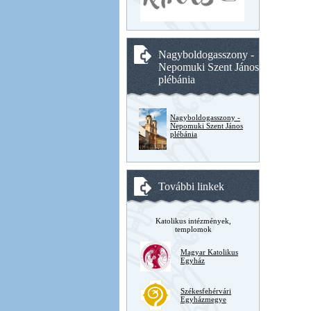
Nagyboldogasszony -
Nepomuki Szent János
plébánia
Nagyboldogasszony -
Nepomuki Szent János
plébánia
További linkek
Katolikus intézmények,
templomok
Magyar Katolikus
Egyház
Székesfehérvári
Egyházmegye