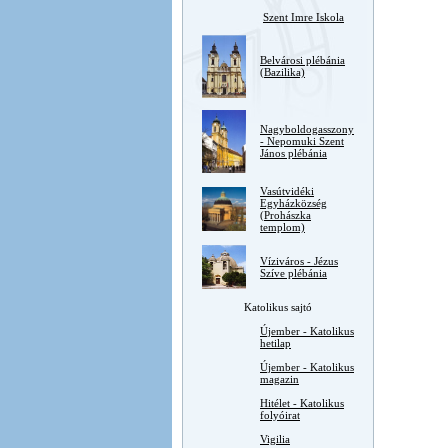
Szent Imre Iskola
Belvárosi plébánia
(Bazilika)
Nagyboldogasszony
- Nepomuki Szent
János plébánia
Vasútvidéki
Egyházközség
(Prohászka
templom)
Víziváros - Jézus
Szíve plébánia
Katolikus sajtó
Újember - Katolikus
hetilap
Újember - Katolikus
magazin
Hitélet - Katolikus
folyóirat
Vigilia