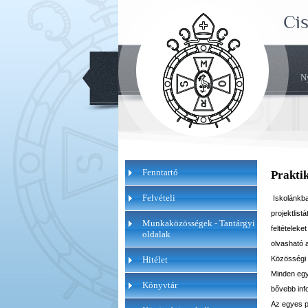
Ci
N
Fenntartó
Prakti
Felvételi
Iskolánkb
projektlist
Munkaközösségek - Tantárgyi
feltételeke
oldalak
olvasható 
Hitélet
Közösségi s
Minden egy
Könyvtár
bővebb info
Az egyes pr