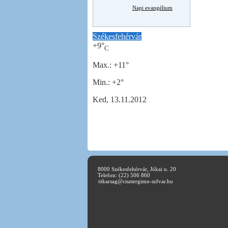
Napi evangélium
Székesfehérvár
+
9°
C
Max.:
+
11°
Min.:
+
2°
Ked, 13.11.2012
8000 Székesfehérvár, Jókai u. 20
Telefon: (22) 506 860
t
itkarsag@cisztergimn-szfvar.hu