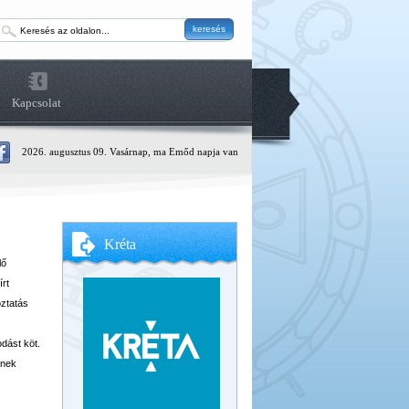
keresés
Kapcsolat
2026. augusztus 09. Vasárnap, ma Emőd napja van
Kréta
lő
írt
oztatás
odást köt.
tnek