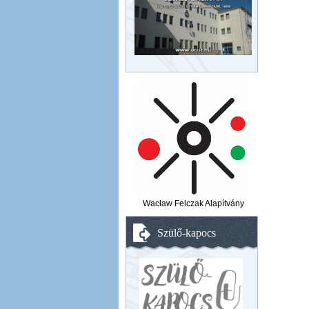
Wacław Felczak Alapítvány
Szülő-kapocs