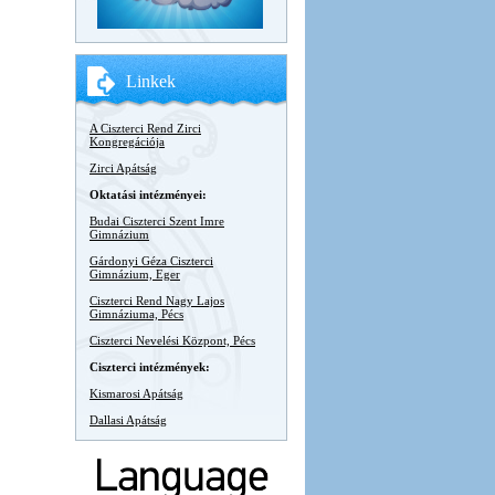
Linkek
A Ciszterci Rend Zirci
Kongregációja
Zirci Apátság
Oktatási intézményei:
Budai Ciszterci Szent Imre
Gimnázium
Gárdonyi Géza Ciszterci
Gimnázium, Eger
Ciszterci Rend Nagy Lajos
Gimnáziuma, Pécs
Ciszterci Nevelési Központ, Pécs
Ciszterci intézmények:
Kismarosi Apátság
Dallasi Apátság