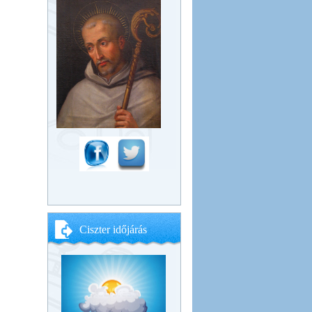
Ciszter időjárás