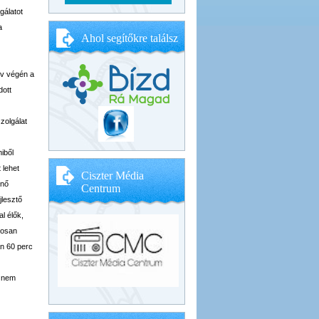
gálatot
a
Ahol segítőkre találsz
év végén a
dott
zolgálat
iből
 lehet
Ciszter Média
énő
Centrum
jlesztő
l élők,
tosan
án 60 perc
ő nem