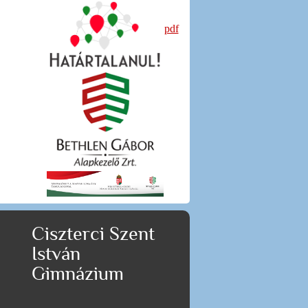
pdf
Ciszterci Szent
István
Gimnázium