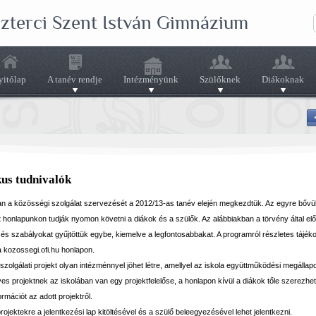
szterci Szent István Gimnázium
yitólap
A tanév rendje
Intézményünk
Szülőknek
Diákoknak
kus tudnivalók
an a közösségi szolgálat szervezését a 2012/13-as tanév elején megkezdtük. Az egyre bővü
át honlapunkon tudják nyomon követni a diákok és a szülők. Az alábbiakban a törvény által elő
t és szabályokat gyűjtöttük egybe, kiemelve a legfontosabbakat. A programról részletes tájék
a kozossegi.ofi.hu honlapon.
zolgálati projekt olyan intézménnyel jöhet létre, amellyel az iskola együttműködési megállap
es projektnek az iskolában van egy projektfelelőse, a honlapon kívül a diákok tőle szerezhe
rmációt az adott projektről.
ojektekre a jelentkezési lap kitöltésével és a szülő beleegyezésével lehet jelentkezni.