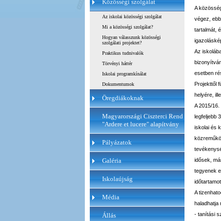
Közösségi szolgálat
A közösségi
Az iskolai közösségi szolgálat
végez, ebbe
Mi a közösségi szolgálat?
tartalmát, 
Hogyan válasszunk közösségi
igazoláské
szolgálati projektet?
Az iskoláb
Praktikus tudnivalók
bizonyítván
Törvényi háttér
esetben ré
Iskolai programkínálat
Projekttől 
Dokumentumok
helyére, il
Öregdiákoknak
A 2015/16. 
Magyarországi Ciszterci Rend
legfeljebb 
"Ardere et lucere" alapítvány
iskolai és 
közreműköd
Pályázatok
tevékenység
Galéria
idősek, má
tegyenek el
Iskolaújság
időtartamot
A tizenhato
Média
haladhatja
- tanítási 
Állás