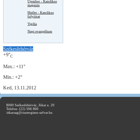
Újember - Katolikus
magazin
Hitélet - Katolikus
folyóirat
Vigilia
Napi evangélium
Székesfehérvár
+
9°
C
Max.:
+
11°
Min.:
+
2°
Ked, 13.11.2012
8000 Székesfehérvár, Jókai u. 20
Telefon: (22) 506 860
t
itkarsag@cisztergimn-szfvar.hu