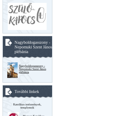
Nagyboldogasszony -
Nepomuki Szent János
plébánia
Nagyboldogasszony -
Nepomuki Szent János
plébánia
További linkek
Katolikus intézmények,
templomok