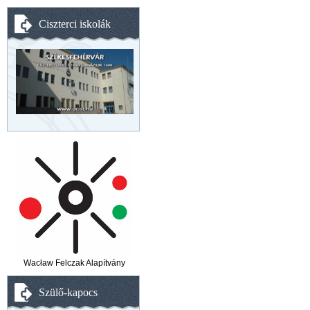
Ciszterci iskolák
Wacław Felczak Alapítvány
Szülő-kapocs