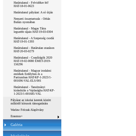
Határtalanul - Felvidékre fel!
HAT-18-01-0623
Határtalanul pályázat: A só útján
Nemzeti összetartozás - Orbán
Balázs nyomában
Határtalanul - Magas Tátra
legszebb tájain HAT-19-03-0304
Határtalanul - A Szepesség csodái
HAT-19-01-1393
Határtalanul - Határtalan utazáson
HAT-20-03-0279
Határtalanul - Csepűrágók 2020
HAT-19-02-0080 EMET-2019-
156296
Határtalanul - Magyar irodalmi
emlékek Erdélyben és a
Partiumban HAT-KP-1-2023/1-
001696-VAL-ELS/001
Határtalanul - Tanulmányi
kirándulás a Vajdaságba HAT-KP-
1-2023/1-001685-VAL
Pályázat az iskolai keretek között
működő kórusok támogatására
Wacław Felczak Alapítvány
Erasmus+
Galéria
Iskolaújság