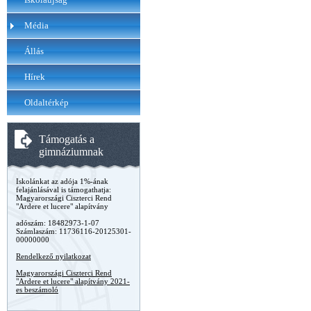
Média
Állás
Hírek
Oldaltérkép
Támogatás a
gimnáziumnak
Iskolánkat az adója 1%-ának
felajánlásával is támogathatja:
Magyarországi Ciszterci Rend
"Ardere et lucere" alapítvány
adószám: 18482973-1-07
Számlaszám: 11736116-20125301-
00000000
Rendelkező nyilatkozat
Magyarországi Ciszterci Rend
"Ardere et lucere" alapítvány 2021-
es beszámoló