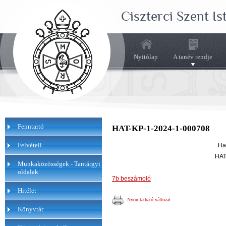
Ciszterci Szent I
Nyitólap
A tanév rendje
Fenntartó
HAT-KP-1-2024-1-000708
Felvételi
Ha
HAT
Munkaközösségek - Tantárgyi
oldalak
7b beszámoló
Hitélet
Nyomtatható változat
Könyvtár