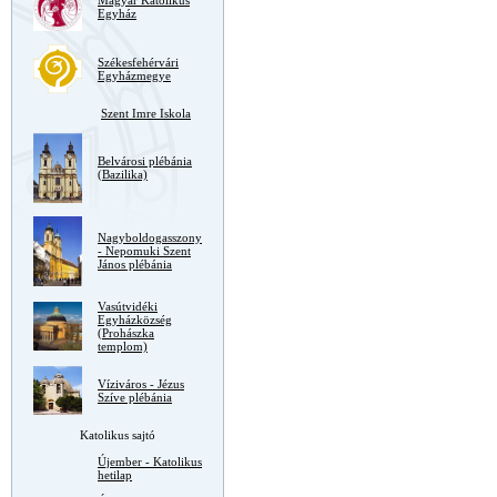
Magyar Katolikus
Egyház
Székesfehérvári
Egyházmegye
Szent Imre Iskola
Belvárosi plébánia
(Bazilika)
Nagyboldogasszony
- Nepomuki Szent
János plébánia
Vasútvidéki
Egyházközség
(Prohászka
templom)
Víziváros - Jézus
Szíve plébánia
Katolikus sajtó
Újember - Katolikus
hetilap