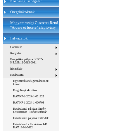
Közösségi szolgálat
Öregdiákoknak
Magyarországi Ciszterci Rend
"Ardere et lucere" alapítvány
Pályázatok
Comenius
Könyvtár
Energetikai pályázat KEOP-
5.5.0/B/12-2013-0091
Írószakkör
Határtalanul
Együttműködés gimnáziumok
között
Forgolányi akcióterv
HAT-KP-1-2024/1-001826
HAT-KP-1-2024-1-000708
Határtalanul pályázat Erdély
Csíkszereda - Székesfehérvár
Határtalanul pályázat Felvidék
Határtalanul - Felvidékre fel!
HAT-18-01-0622